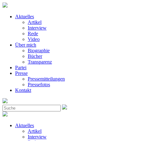
Aktuelles
Artikel
Interview
Rede
Video
Über mich
Biographie
Bücher
Transparenz
Partei
Presse
Pressemitteilungen
Pressefotos
Kontakt
Aktuelles
Artikel
Interview